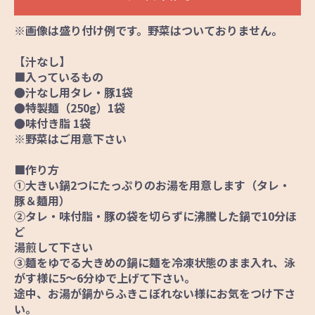
※画像は盛り付け例です。野菜はついておりません。
【汁なし】
■入っているもの
●汁なし用タレ・豚1袋
●特製麺（250g）1袋
●味付き脂 1袋
※野菜はご用意下さい
■作り方
①大きい鍋2つにたっぷりのお湯を用意します（タレ・
豚＆麺用）
②タレ・味付脂・豚の袋を切らずに沸騰した鍋で10分ほ
ど
湯煎して下さい
③麺をゆでる大きめの鍋に麺を冷凍状態のまま入れ、泳
がす様に5～6分ゆで上げて下さい。
途中、お湯が鍋からふきこぼれない様にお気をつけ下さ
い。