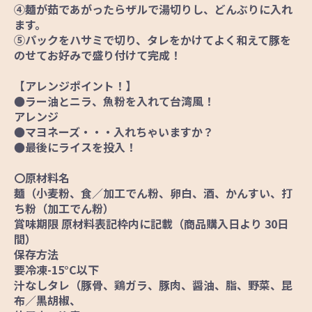
④麺が茹であがったらザルで湯切りし、どんぶりに入れ
ます。
⑤パックをハサミで切り、タレをかけてよく和えて豚を
のせてお好みで盛り付けて完成！
【アレンジポイント！】
●ラー油とニラ、魚粉を入れて台湾風！
アレンジ
●マヨネーズ・・・入れちゃいますか？
●最後にライスを投入！
〇原材料名
麺（小麦粉、食／加工でん粉、卵白、酒、かんすい、打
ち粉（加工でん粉）
賞味期限 原材料表記枠内に記載（商品購入日より 30日
間）
保存方法
要冷凍-15°C以下
汁なしタレ（豚骨、鶏ガラ、豚肉、醤油、脂、野菜、昆
布／黒胡椒、