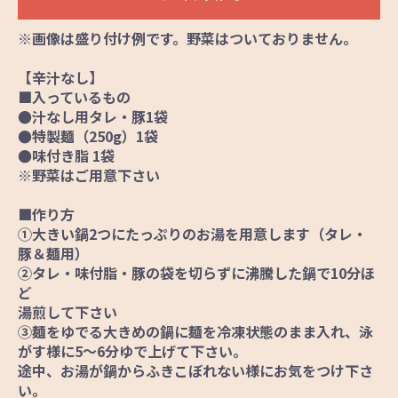
※画像は盛り付け例です。野菜はついておりません。
【辛汁なし】
■入っているもの
●汁なし用タレ・豚1袋
●特製麺（250g）1袋
●味付き脂 1袋
※野菜はご用意下さい
■作り方
①大きい鍋2つにたっぷりのお湯を用意します（タレ・
豚＆麺用）
②タレ・味付脂・豚の袋を切らずに沸騰した鍋で10分ほ
ど
湯煎して下さい
③麺をゆでる大きめの鍋に麺を冷凍状態のまま入れ、泳
がす様に5～6分ゆで上げて下さい。
途中、お湯が鍋からふきこぼれない様にお気をつけ下さ
い。