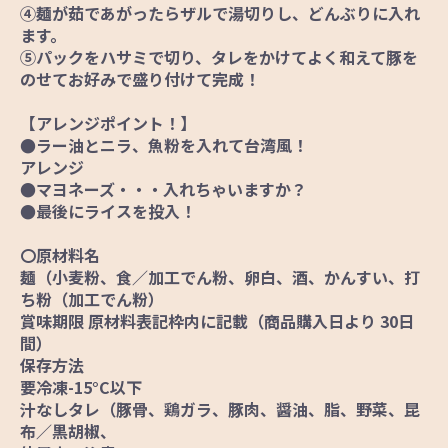
④麺が茹であがったらザルで湯切りし、どんぶりに入れ
ます。
⑤パックをハサミで切り、タレをかけてよく和えて豚を
のせてお好みで盛り付けて完成！
【アレンジポイント！】
●ラー油とニラ、魚粉を入れて台湾風！
アレンジ
●マヨネーズ・・・入れちゃいますか？
●最後にライスを投入！
〇原材料名
麺（小麦粉、食／加工でん粉、卵白、酒、かんすい、打
ち粉（加工でん粉）
賞味期限 原材料表記枠内に記載（商品購入日より 30日
間）
保存方法
要冷凍-15°C以下
汁なしタレ（豚骨、鶏ガラ、豚肉、醤油、脂、野菜、昆
布／黒胡椒、